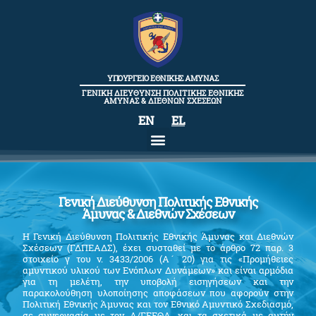
content
ΥΠΟΥΡΓΕΙΟ ΕΘΝΙΚΗΣ ΑΜΥΝΑΣ
ΓΕΝΙΚΗ ΔΙΕΥΘΥΝΣΗ ΠΟΛΙΤΙΚΗΣ ΕΘΝΙΚΗΣ
ΑΜΥΝΑΣ & ΔΙΕΘΝΩΝ ΣΧΕΣΕΩΝ
EN
EL
Γενική Διεύθυνση Πολιτικής Εθνικής
Άμυνας & Διεθνών Σχέσεων
Η Γενική Διεύθυνση Πολιτικής Εθνικής Άμυνας και Διεθνών
Σχέσεων (ΓΔΠΕΑΔΣ), έχει συσταθεί με το άρθρο 72 παρ. 3
στοιχείο γ του ν. 3433/2006 (Α ́ 20) για τις «Προμήθειες
αμυντικού υλικού των Ενόπλων Δυνάμεων» και είναι αρμόδια
για τη μελέτη, την υποβολή εισηγήσεων και την
παρακολούθηση υλοποίησης αποφάσεων που αφορούν στην
Πολιτική Εθνικής Άμυνας και τον Εθνικό Αμυντικό Σχεδιασμό,
σε συνεργασία με τον Α/ΓΕΕΘΑ, και τα σχετικά με αυτήν