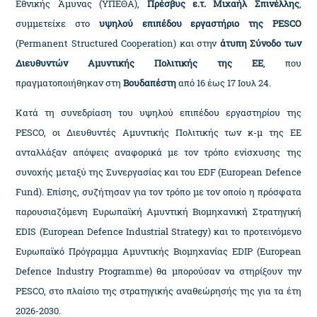
Εθνικής Άμυνας (ΥΠΕΘΑ),
Πρέσβυς ε.τ. Μιχαήλ Σπινέλλης
,
συμμετείχε στο
υψηλού επιπέδου εργαστήριο της PESCO
(Permanent Structured Cooperation) και στην
άτυπη Σύνοδο των
Διευθυντών Αμυντικής Πολιτικής της EE
, που
πραγματοποιήθηκαν στη
Βουδαπέστη
από 16 έως 17 Ιουλ 24.
Κατά τη συνεδρίαση του υψηλού επιπέδου εργαστηρίου της
PESCO, οι Διευθυντές Αμυντικής Πολιτικής των κ-μ της ΕΕ
ανταλλάξαν απόψεις αναφορικά με τον τρόπο ενίσχυσης της
συνοχής μεταξύ της Συνεργασίας και του EDF (European Defence
Fund). Επίσης, συζήτησαν για τον τρόπο με τον οποίο η πρόσφατα
παρουσιαζόμενη Ευρωπαϊκή Αμυντική Βιομηχανική Στρατηγική
EDIS (European Defence Industrial Strategy) και το προτεινόμενο
Ευρωπαϊκό Πρόγραμμα Αμυντικής Βιομηχανίας EDIP (European
Defence Industry Programme) θα μπορούσαν να στηρίξουν την
PESCO, στο πλαίσιο της στρατηγικής αναθεώρησής της για τα έτη
2026-2030.